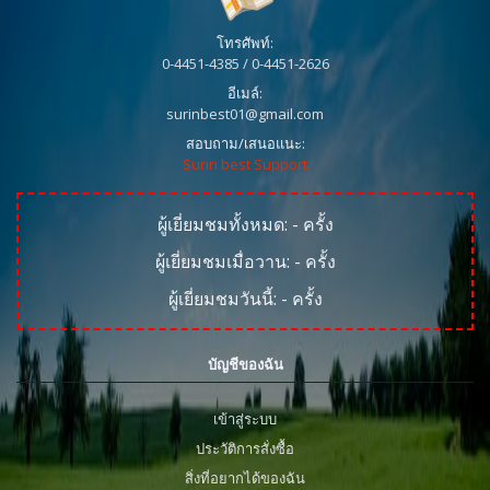
โทรศัพท์:
0-4451-4385 / 0-4451-2626
อีเมล์:
surinbest01@gmail.com
สอบถาม/เสนอแนะ:
Surin best Support
ผู้เยี่ยมชมทั้งหมด:
-
ครั้ง
ผู้เยี่ยมชมเมื่อวาน:
-
ครั้ง
ผู้เยี่ยมชมวันนี้:
-
ครั้ง
บัญชีของฉัน
เข้าสู่ระบบ
ประวัติการสั่งซื้อ
สิ่งที่อยากได้ของฉัน