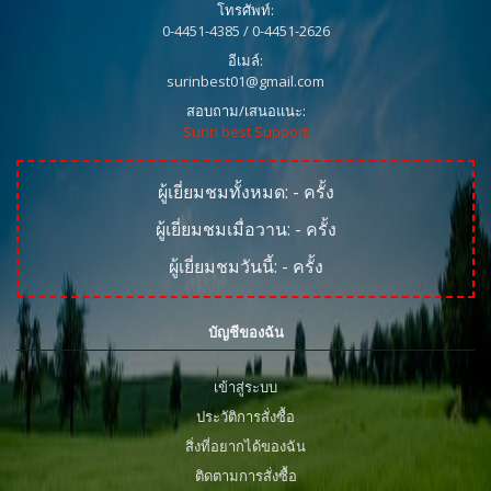
โทรศัพท์:
0-4451-4385 / 0-4451-2626
อีเมล์:
surinbest01@gmail.com
สอบถาม/เสนอแนะ:
Surin best Support
ผู้เยี่ยมชมทั้งหมด:
-
ครั้ง
ผู้เยี่ยมชมเมื่อวาน:
-
ครั้ง
ผู้เยี่ยมชมวันนี้:
-
ครั้ง
บัญชีของฉัน
เข้าสู่ระบบ
ประวัติการสั่งซื้อ
สิ่งที่อยากได้ของฉัน
ติดตามการสั่งซื้อ