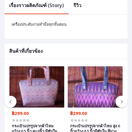
เรื่องราวผลิตภัณฑ์ (Story)
รีวิว
เครื่องประดับงานทำมือทุกขั้นตอน
สินค้าที่เกี่ยวข้อง
฿299.00
฿299.00
฿
กระเป๋าแปรรูปจากผ้าไหม
กระเป๋าแปรรูปจากผ้าไหม สูง 6
ก
กว้าง 6.5 นิ้ว สูง 6นิ้ว มีซับใน สี
นิ้วกว้าง 8.5 นิ้วมีซับใน สีม่วง
8.