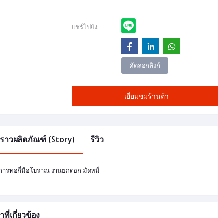
แชร์ไปยัง:
คัดลอกลิงก์
เยี่ยมชมร้านค้า
องราวผลิตภัณฑ์ (Story)
รีวิว
นการทอกี่มือโบราณ งานยกดอก มัดหมี่
าที่เกี่ยวข้อง