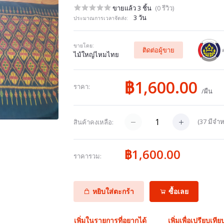
ขายแล้ว 3 ชิ้น
(0 รีวิว)
3 วัน
ประมาณการเวลาจัดส่ง:
ขายโดย:
ติดต่อผู้ขาย
ไม้ใหญ่ไหมไทย
฿1,600.00
ราคา:
/ผืน
(
37
มีจำห
สินค้าคงเหลือ:
฿1,600.00
ราคารวม:
หยิบใส่ตะกร้า
ซื้อเลย
เพิ่มในรายการที่อยากได้
เพิ่มเพื่อเปรียบเทีย