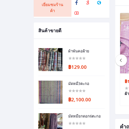
เยี่ยมชมร้าน
ค้า
สินค้าขายดี
ผ้าพันคอฝ้าย
฿129.00
฿1,500.00
฿
มัดหมี่3ตะกอ
ลายธรรมชาติ
ผ้าคลุม​ไหล่​ทอมือ
ผ้
฿2,100.00
มัดหมี่ยกดอก6ตะกอ
คำถ