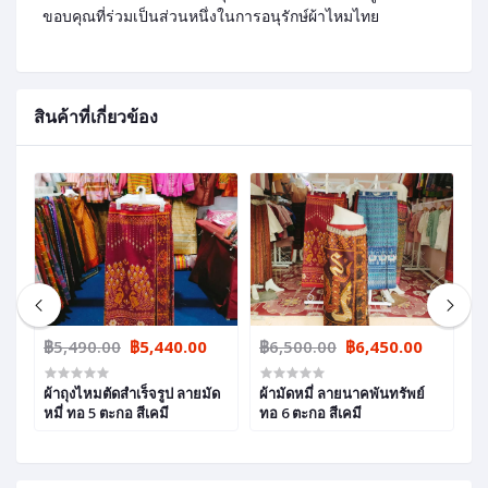
ขอบคุณที่ร่วมเป็นส่วนหนึ่งในการอนุรักษ์ผ้าไหมไทย
สินค้าที่เกี่ยวข้อง
฿5,490.00
฿5,440.00
฿6,500.00
฿6,450.00
฿
ผ้าถุงไหมตัดสำเร็จรูป ลายมัด
ผ้ามัดหมี่ ลายนาคพันทรัพย์
ผ้
หมี่ ทอ 5 ตะกอ สีเคมี
ทอ 6 ตะกอ สีเคมี
พ