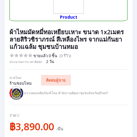
Product
ผ้าไหมมัดหมี่ทอเหยียบเหาะ ขนาด 1x2เมตร
ลายสิริวชิราภรณ์ สีเหลืองไพร จากแม่กันยา
แก้วแฉล้ม ชุมชนบ้านทมอ
ขายแล้ว 0 ชิ้น
(0 รีวิว)
2 วัน
ประมาณการเวลาจัดส่ง:
ขายโดย:
ติดต่อผู้ขาย
ร้านชอบไหม
ตรวจสอบผลิตภัณฑ์โดย:สำนักงานพัฒนาชุมชนจังหวัดสุรินทร์
ราคา:
฿3,890.00
/ผืน