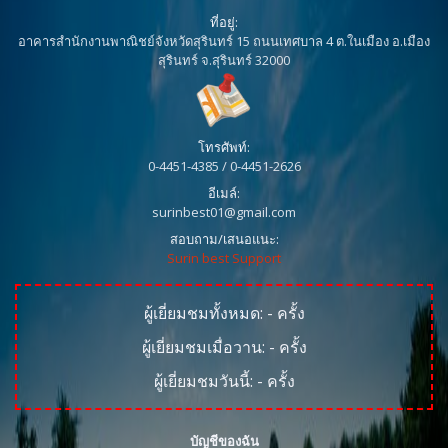
ที่อยู่:
อาคารสำนักงานพาณิชย์จังหวัดสุรินทร์ 15 ถนนเทศบาล 4 ต.ในเมือง อ.เมือง
สุรินทร์ จ.สุรินทร์ 32000
โทรศัพท์:
0-4451-4385 / 0-4451-2626
อีเมล์:
surinbest01@gmail.com
สอบถาม/เสนอแนะ:
Surin best Support
ผู้เยี่ยมชมทั้งหมด:
-
ครั้ง
ผู้เยี่ยมชมเมื่อวาน:
-
ครั้ง
ผู้เยี่ยมชมวันนี้:
-
ครั้ง
บัญชีของฉัน