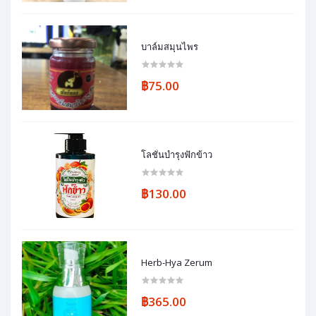
บาล์มสมุนไพร
฿75.00
โลชั่นบำรุงฟักข้าว
฿130.00
Herb-Hya Zerum
฿365.00