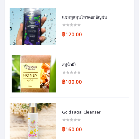
แชมพูสมุนไพรดอกอัญชัน
฿120.00
สบู่น้ำผึ้ง
฿100.00
Gold Facial Cleanser
฿160.00