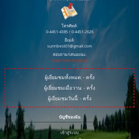
โทรศัพท์:
0-4451-4385 / 0-4451-2626
อีเมล์:
surinbest01@gmail.com
สอบถาม/เสนอแนะ:
Surin best Support
ผู้เยี่ยมชมทั้งหมด:
-
ครั้ง
ผู้เยี่ยมชมเมื่อวาน:
-
ครั้ง
ผู้เยี่ยมชมวันนี้:
-
ครั้ง
บัญชีของฉัน
เข้าสู่ระบบ