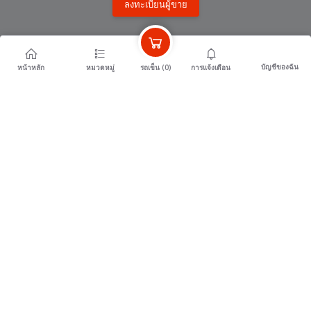
ลงทะเบียนผู้ขาย
หน่วยงานพันธมิตร
บัญชีของฉัน
รถเข็น (
0
)
หน้าหลัก
หมวดหมู่
การแจ้งเตือน
surintour.com สำนักงานการท่องเที่ยวและกีฬาจังหวัดสุรินทร์
jobsurin.com สำนักงานแรงงานจังหวัด สุรินทร์