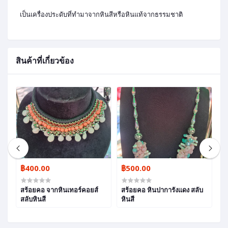
เป็นเครื่องประดับที่ทำมาจากหินสีหรือหินแท้จากธรรมชาติ
สินค้าที่เกี่ยวข้อง
฿400.00
฿500.00
฿
สร้อยคอ จากหินเทอร์คอยส์
สร้อยคอ หินปาการังแดง สลับ
ส
สลับหินสี
หินสี
สล