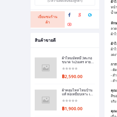
(0 ความคิดเห็นของลูกค้า)
ผ้า
หน้า
น้ำห
เยี่ยมชมร้าน
ค้า
ลัก
ลวด
ผ้า
สินค้าขายดี
ผ้า
ผ้า
งดงา
ผ้าไหมมัดหมี่ 3ตะกอ
ขนาด 1x2เมตร ลาย
การ
อัมปรม สีม่วง จากแม่
กันยา แก้วแฉล้ม
- ตั
ชุมชนบ้านทมอ
฿2,590.00
- สำ
- ส
ผ้าคลุมไหล่ ไหมบ้าน
คุณส
แท้ ทอเหยียบเหาะ เนื้อ
สีข
หยาบนุ่ม ขนาด
60x200 สีเหลืองทอง
จริง
รหัส ZM-แม่คำมี
฿1,900.00
ชุมชนบ้านทมอ
คุณส
เนื