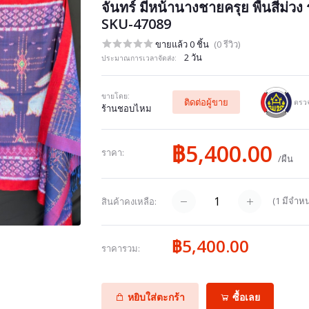
จันทร์ มีหน้านางชายครุย พื้นสีม่ว
SKU-47089
ขายแล้ว 0 ชิ้น
(0 รีวิว)
2 วัน
ประมาณการเวลาจัดส่ง:
ขายโดย:
ติดต่อผู้ขาย
ตรวจ
ร้านชอบไหม
฿5,400.00
ราคา:
/ผืน
(
1
มีจำหน
สินค้าคงเหลือ:
฿5,400.00
ราคารวม:
หยิบใส่ตะกร้า
ซื้อเลย