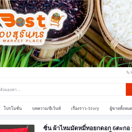
โปรโมชั่น
บทความ/อีเว้นท์
เรื่องราว-Story
ผู้ขายทั้งหม
ซิ่น ผ้าไหมมัดหมี่ทอยกดอก 6ตะก