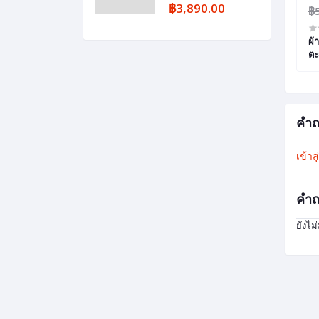
฿3,890.00
฿3,800.00
฿
ยบก้นหอยเล็ก ขนาด
ผ้าไหมมัดหมี่ ลายกวาง สีธรรมชาติ ยอก
ผ้
ดอกดอกเเก้ว ขนาด 1*2 เมตร 6 ตะกอ
ตะ
คำถ
เข้าส
คำถ
ยังไม