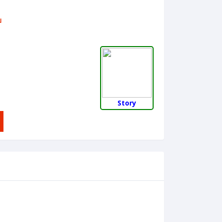
บ
Story