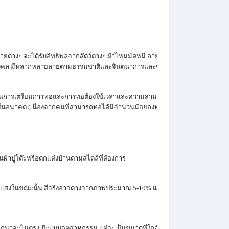
ๆ จะได้รับอิทธิพลจากสัตว์ต่างๆ ผ้าไหมมัดหมี่ ลายสัตว์มงคล ส่วนใหญ่ทอลายน
ตว์มงคล มีหลากหลายลายตามธรรมชาติและจินตนาการและของผู้ทอ
ตอนการเตรียมการทอและการทอต้องใช้เวลาและความสามารถในการทอเป็นอย่างสูง จึ
ยากในอนาคต (เนื่องจากคนที่สามารถทอได้มีจำนวนน้อยลงทุกวันๆ)
าปูโต๊ะหรือตกแต่งบ้านตามสไตล์ที่ต้องการ
ค่าแสงในขณะนั้น สีจริงอาจต่างจากภาพประมาณ 5-10% แนะนำชมภาพสินค้าผ่านหน้า
อกมาจะไม่ตรงเป๊ะแบบอุตสาหกรรม แต่จะเป็นขนาดที่ใกล้เคียงขนาดเดิม ประมาณ