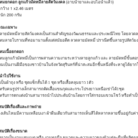
(
)
ไหมยกดอก ลูกแก้วมัดหมี่ลายสัตว์มงคล
อาบน้ำยาและอบไอน้ำแล้ว
1 x2.46
กว้าง
เมตร
200
นัก
กรัม
ษณะเฉพาะ
ลายมัดหมี่ลายสัตว์มงคลเป็นส่วนสำคัญของวัฒนธรรมและประเพณีไทย โดยลวดลายต่าง
ไหมลายโบราณที่ทอมานานตั้งแต่สมัยอดีต ลวดลายมัดหมี่ ปราณีตขึ้นลายรูปสั
ไหมเนื้อยกดอก
ไหมลูกแก้วมัดหมี่เป็นการผสานความงามระหว่างลายลูกแก้ว และ ลายมัดหมี่ขั้น
มเป็นงานฝีมือของชาวบ้านในจังหวัดสุรินทร์ที่น่าสะสมอีกชิ้นหนึ่งที่จะหาดูได้
นำไปใช้งาน
ดเป็นผ้าถุง หรือ ชุดแซ็กสั้นได้ 1 ชุด หรือเสื้อคลุมยาว 1ตัว
หรับคนรูปร่างเล็กสามารถตัดเสื้อแขนกุดและกระโปรงยาวเหนือเข่าได้1ชุด
ำหรับการตกแต่งบ้านสามารถนำไปประดับบ้านโดยการใส่กรอบแขวนโชว์ หรือทำเป็นผ้
มบัติเรื่องสีและภาพถ่าย
องเส้นไหมมีความเหลือบเงา ผ้าผืนเดียวกันสามารถเห็นสีได้หลากหลายขึ้นอยู่กับ
มบัติเรื่องขนาด
่องจากเป็นงานแฮนเมด หรือ งานทอมือ ขนาดและความยาวของผ้าแต่ละผืนที่ผลิตอ