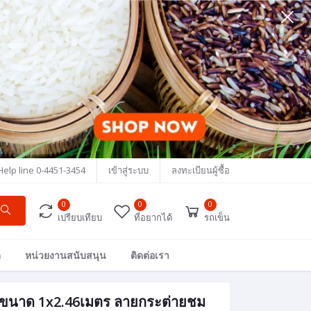
Help line
0-4451-3454
เข้าสู่ระบบ
ลงทะเบียนผู้ซื้อ
0
0
0
เปรียบเทียบ
ที่อยากได้
รถเข็น
ด
หน่วยงานสนับสนุน
ติดต่อเรา
อ ขนาด 1x2.46เมตร ลายกระต่ายชม