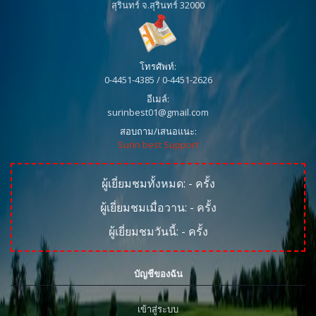
สุรินทร์ จ.สุรินทร์ 32000
โทรศัพท์:
0-4451-4385 / 0-4451-2626
อีเมล์:
surinbest01@gmail.com
สอบถาม/เสนอแนะ:
Surin best Support
ผู้เยี่ยมชมทั้งหมด:
-
ครั้ง
ผู้เยี่ยมชมเมื่อวาน:
-
ครั้ง
ผู้เยี่ยมชมวันนี้:
-
ครั้ง
บัญชีของฉัน
เข้าสู่ระบบ