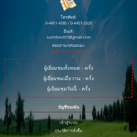
โทรศัพท์:
0-4451-4385 / 0-4451-2626
อีเมล์:
surinbest01@gmail.com
สอบถาม/เสนอแนะ:
Surin best Support
ผู้เยี่ยมชมทั้งหมด:
-
ครั้ง
ผู้เยี่ยมชมเมื่อวาน:
-
ครั้ง
ผู้เยี่ยมชมวันนี้:
-
ครั้ง
บัญชีของฉัน
เข้าสู่ระบบ
ประวัติการสั่งซื้อ