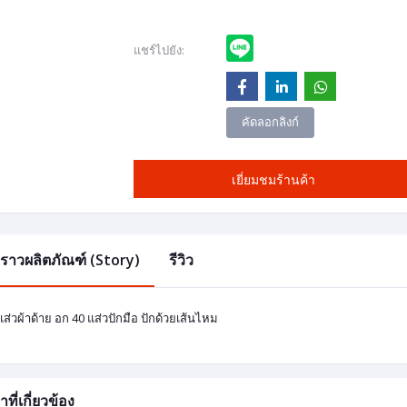
แชร์ไปยัง:
คัดลอกลิงก์
เยี่ยมชมร้านค้า
องราวผลิตภัณฑ์ (Story)
รีวิว
อแส่วผ้าด้าย อก 40 แส่วปักมือ ปักด้วยเส้นไหม
าที่เกี่ยวข้อง