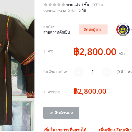
ขายแล้ว 1 ชิ้น
(0 รีวิว)
5 วัน
ประมาณการเวลาจัดส่ง:
ขายโดย:
ติดต่อผู้ขาย
ต
สายสวาทตัดเย็บ
฿2,800.00
ราคา:
/ตัว
(
0
มีจำหน
สินค้าคงเหลือ:
฿2,800.00
ราคารวม:
สินค้าหมด
เพิ่มในรายการที่อยากได้
เพิ่มเพื่อเปรียบเทีย