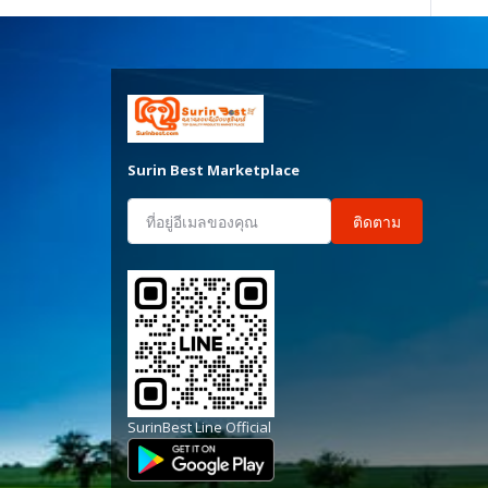
Surin Best Marketplace
ติดตาม
SurinBest Line Official