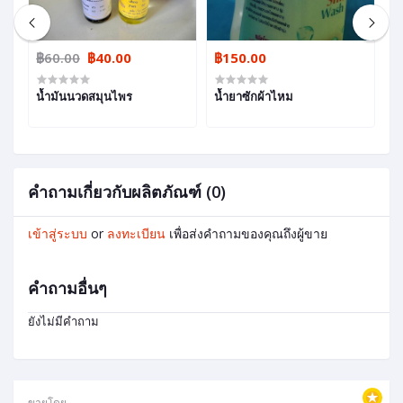
฿60.00
฿40.00
฿150.00
฿
น้ำมันนวดสมุนไพร
น้ำยาซักผ้าไหม
น
คำถามเกี่ยวกับผลิตภัณฑ์ (0)
เข้าสู่ระบบ
or
ลงทะเบียน
เพื่อส่งคำถามของคุณถึงผู้ขาย
คำถามอื่นๆ
ยังไม่มีคำถาม
ขายโดย