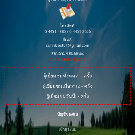
โทรศัพท์:
0-4451-4385 / 0-4451-2626
อีเมล์:
surinbest01@gmail.com
สอบถาม/เสนอแนะ:
Surin best Support
ผู้เยี่ยมชมทั้งหมด:
-
ครั้ง
ผู้เยี่ยมชมเมื่อวาน:
-
ครั้ง
ผู้เยี่ยมชมวันนี้:
-
ครั้ง
บัญชีของฉัน
เข้าสู่ระบบ