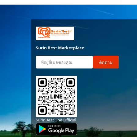
Surin Best Marketplace
ติดตาม
SurinBest Line Official