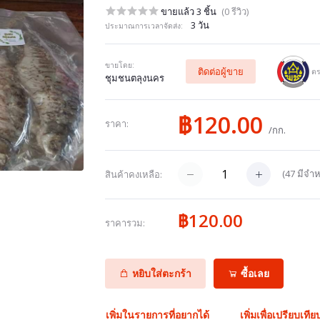
ขายแล้ว 3 ชิ้น
(0 รีวิว)
3 วัน
ประมาณการเวลาจัดส่ง:
ขายโดย:
ติดต่อผู้ขาย
ตร
ชุมชนตลุงนคร
฿120.00
ราคา:
/กก.
(
47
มีจำห
สินค้าคงเหลือ:
฿120.00
ราคารวม:
หยิบใส่ตะกร้า
ซื้อเลย
เพิ่มในรายการที่อยากได้
เพิ่มเพื่อเปรียบเทีย