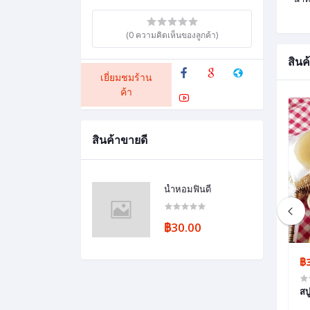
(0 ความคิดเห็นของลูกค้า)
สินค้
เยี่ยมชมร้าน
ค้า
สินค้าขายดี
น้ำหอมฟินดี่
฿30.00
฿708.00
฿550.00
฿
ร 12 เซียน New ผม
ชุดเซ็ตแชมพู12เซียน New + ครีมนวด
สบ
ผมดอกอัญชัน