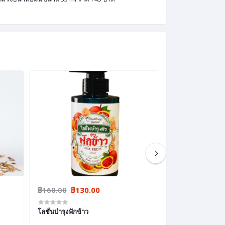
฿160.00
฿130.00
฿35.00
โลชั่นบำรุงฟักข้าว
สบู่รังไหม