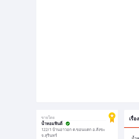
ขายโดย
เรื่
น้ำหอมฟินดี่
122/1 บ้านอาวอก ต.ขอนแตก อ.สังขะ
จ.สุรินทร์
น้ำ