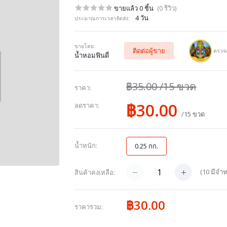
ขายแล้ว 0 ชิ้น
(0 รีวิว)
4 วัน
ประมาณการเวลาจัดส่ง:
ขายโดย:
ติดต่อผู้ขาย
ตรวจส
น้ำหอมฟินดี่
฿35.00
/15 ขวด
ราคา:
฿30.00
ลดราคา:
/15 ขวด
น้ำหนัก:
0.25 กก.
(
10
มีจำห
สินค้าคงเหลือ:
฿30.00
ราคารวม: