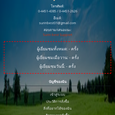
โทรศัพท์:
0-4451-4385 / 0-4451-2626
อีเมล์:
surinbest01@gmail.com
สอบถาม/เสนอแนะ:
Surin best Support
ผู้เยี่ยมชมทั้งหมด:
-
ครั้ง
ผู้เยี่ยมชมเมื่อวาน:
-
ครั้ง
ผู้เยี่ยมชมวันนี้:
-
ครั้ง
บัญชีของฉัน
เข้าสู่ระบบ
ประวัติการสั่งซื้อ
สิ่งที่อยากได้ของฉัน