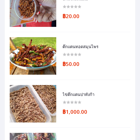
฿20.00
ตั๊กแตนทอดสมุนไพร
฿50.00
ไข่ตั๊กแตนปาทังก้า
฿1,000.00