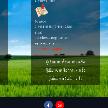
จ.สุรินทร์ 32000
โทรศัพท์:
0-4451-4385 / 0-4451-2626
อีเมล์:
surinbest01@gmail.com
สอบถาม/เสนอแนะ:
Surin best Support
ผู้เยี่ยมชมทั้งหมด:
-
ครั้ง
ผู้เยี่ยมชมเมื่อวาน:
-
ครั้ง
ผู้เยี่ยมชมวันนี้:
-
ครั้ง