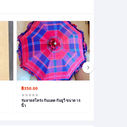
฿350.00
฿1,350.00
ร่มลายสโหร่ง กันแดด กันยูวี ขนาด 18
ย่ามผ้าไหมลายสโห
นิ้ว