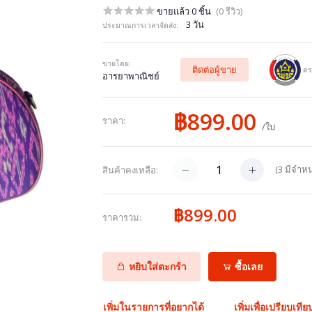
ขายแล้ว 0 ชิ้น
(0 รีวิว)
3 วัน
ประมาณการเวลาจัดส่ง:
ขายโดย:
ติดต่อผู้ขาย
ตร
อารยาพาณิชย์
฿899.00
ราคา:
/ใบ
(
3
มีจำหน
สินค้าคงเหลือ:
฿899.00
ราคารวม:
หยิบใส่ตะกร้า
ซื้อเลย
เพิ่มในรายการที่อยากได้
เพิ่มเพื่อเปรียบเทีย