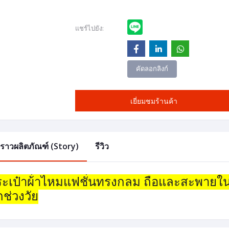
แชร์ไปยัง:
คัดลอกลิงก์
เยี่ยมชมร้านค้า
องราวผลิตภัณฑ์ (Story)
รีวิว
ะเป๋าผ้่าไหมแฟชั่นทรงกลม ถือและสะพายในใบ
กช่วงวัย