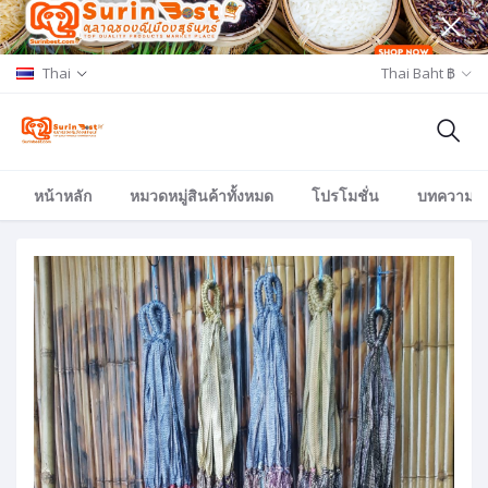
Thai
Thai Baht ฿
หน้าหลัก
หมวดหมู่สินค้าทั้งหมด
โปรโมชั่น
บทความ/อีเ