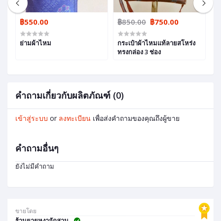
฿550.00
฿850.00
฿750.00
฿
ย่ามผ้าไหม
กระเป๋าผ้าไหมแท้ลายสโหร่ง
ก
ทรงกล่อง 3 ช่อง
ล
คำถามเกี่ยวกับผลิตภัณฑ์ (0)
เข้าสู่ระบบ
or
ลงทะเบียน
เพื่อส่งคำถามของคุณถึงผู้ขาย
คำถามอื่นๆ
ยังไม่มีคำถาม
ขายโดย
ร้านยายหงาจักสาน