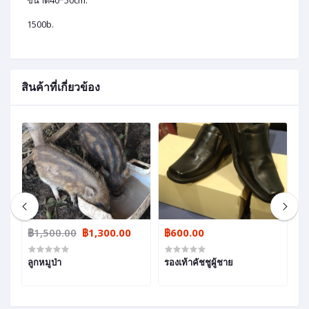
ขนาด40*50cm.
1500b.
สินค้าที่เกี่ยวข้อง
฿1,500.00
฿1,300.00
฿600.00
฿
ลูกหมูป่า
รองเท้าคัชชูผู้ชาย
อ