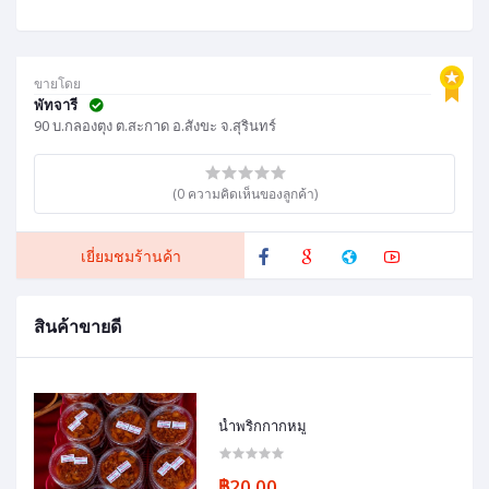
ขายโดย
พัทจารี
90 บ.กลองตุง ต.สะกาด อ.สังขะ จ.สุรินทร์
(0 ความคิดเห็นของลูกค้า)
เยี่ยมชมร้านค้า
สินค้าขายดี
น้ำพริกกากหมู
฿20.00