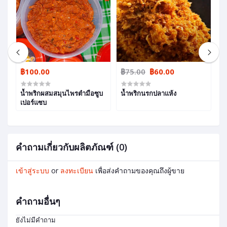
฿100.00
฿75.00
฿60.00
฿
น้ำพริกผสมสมุนไพรตำมือซูบ
น้ำพริกนรกปลาแห้ง
น
เปอร์แซบ
คำถามเกี่ยวกับผลิตภัณฑ์ (0)
เข้าสู่ระบบ
or
ลงทะเบียน
เพื่อส่งคำถามของคุณถึงผู้ขาย
คำถามอื่นๆ
ยังไม่มีคำถาม