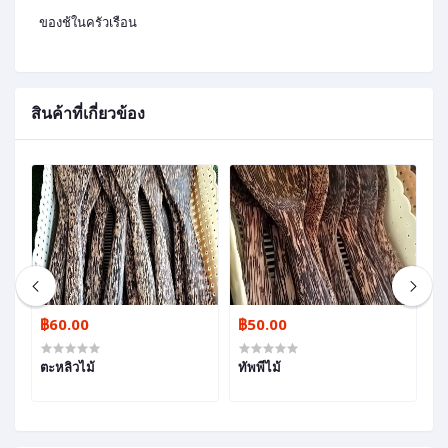
ของช้ในครัวเรือน
สินค้าที่เกี่ยวข้อง
฿60.00
฿50.00
฿
ตะหลิวไม้
ทัพพีไม้
เข