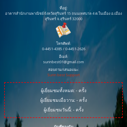
ที่อยู่:
อาคารสำนักงานพาณิชย์จังหวัดสุรินทร์ 15 ถนนเทศบาล 4 ต.ในเมือง อ.เมือง
สุรินทร์ จ.สุรินทร์ 32000
โทรศัพท์:
0-4451-4385 / 0-4451-2626
อีเมล์:
surinbest01@gmail.com
สอบถาม/เสนอแนะ:
Surin best Support
ผู้เยี่ยมชมทั้งหมด:
-
ครั้ง
ผู้เยี่ยมชมเมื่อวาน:
-
ครั้ง
ผู้เยี่ยมชมวันนี้:
-
ครั้ง
บัญชีของฉัน