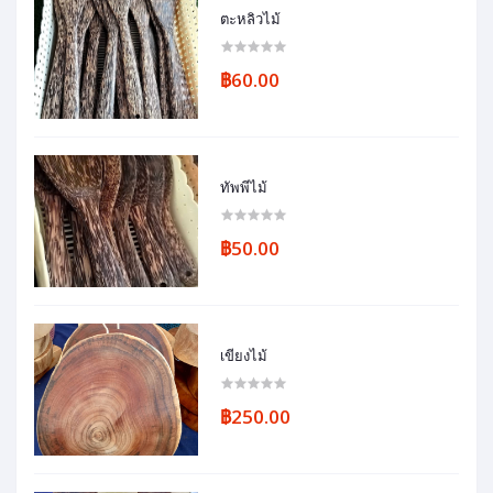
ตะหลิวไม้
฿60.00
ทัพพีไม้
฿50.00
เขียงไม้
฿250.00