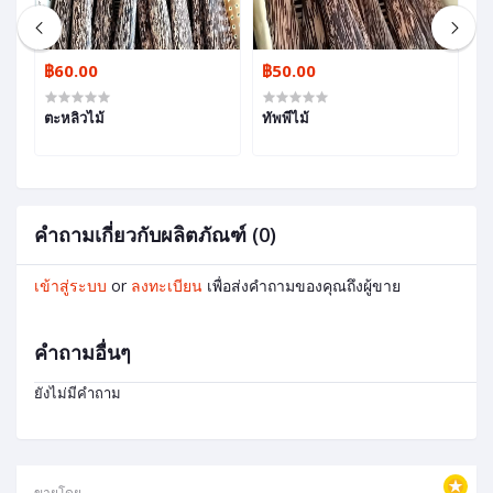
฿60.00
฿50.00
฿
ตะหลิวไม้
ทัพพีไม้
ก
คำถามเกี่ยวกับผลิตภัณฑ์ (0)
เข้าสู่ระบบ
or
ลงทะเบียน
เพื่อส่งคำถามของคุณถึงผู้ขาย
คำถามอื่นๆ
ยังไม่มีคำถาม
ขายโดย