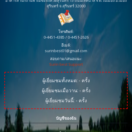
อาคารสำนักงานพาณิชย์จังหวัดสุรินทร์ 15 ถนนเทศบาล 4 ต.ในเมือง อ.เมือง
สุรินทร์ จ.สุรินทร์ 32000
โทรศัพท์:
0-4451-4385 / 0-4451-2626
อีเมล์:
surinbest01@gmail.com
สอบถาม/เสนอแนะ:
Surin best Support
ผู้เยี่ยมชมทั้งหมด:
-
ครั้ง
ผู้เยี่ยมชมเมื่อวาน:
-
ครั้ง
ผู้เยี่ยมชมวันนี้:
-
ครั้ง
บัญชีของฉัน