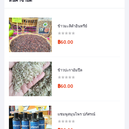
ข้าวมะลิดำอินทรีย์
฿60.00
ข้าวปะกาอัมปึล
฿60.00
แชมพูสมุนไพร ปภัศรณ์