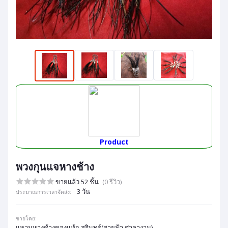
Product
พวงกุนแจหางช้าง
ขายแล้ว 52 ชิ้น
(0 รีวิว)
3 วัน
ประมาณการเวลาจัดส่ง:
ขายโดย:
แหวนหางช้างของแท้จ.สุรินทร์(สายฟ้า ศาลางาม)