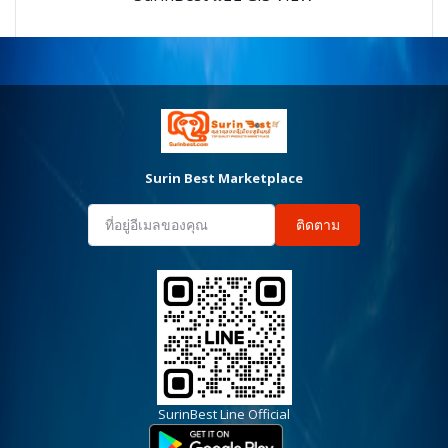
Surin Best Marketplace
ติดตาม
SurinBest Line Official