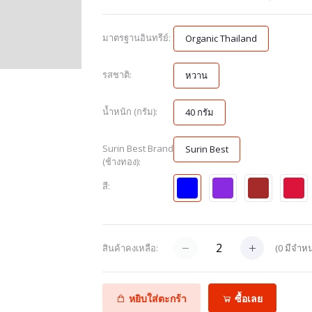
มาตรฐานอินทรีย์:
Organic Thailand
รสชาติ:
หวาน
น้ำหนัก (กรัม):
40 กรัม
Surin Best Brand
Surin Best
(ช้างทอง):
สี:
(
0
มีจำหน
สินค้าคงเหลือ:
หยิบใส่ตะกร้า
ซื้อเลย