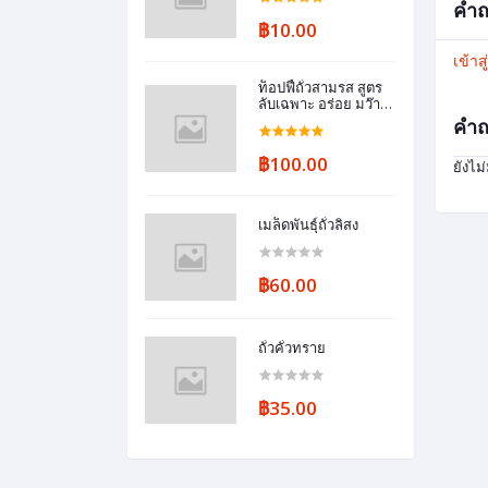
คำถ
฿10.00
เข้าส
ท็อปฟี้ถั่วสามรส สูตร
ลับเฉพาะ อร่อย มว๊า
กกกก!!..
คำถ
฿100.00
ยังไม
เมล็ดพันธุ์ถั่วลิสง
฿60.00
ถั่วคั่วทราย
฿35.00