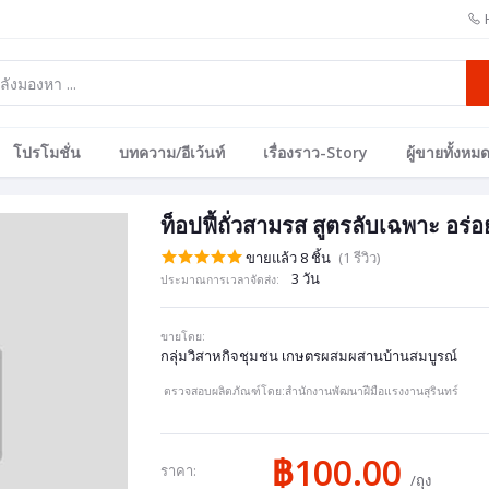
โปรโมชั่น
บทความ/อีเว้นท์
เรื่องราว-Story
ผู้ขายทั้งหม
ท็อปฟี้ถั่วสามรส สูตรลับเฉพาะ อร่อ
ขายแล้ว 8 ชิ้น
(1 รีวิว)
3 วัน
ประมาณการเวลาจัดส่ง:
ขายโดย:
กลุ่มวิสาหกิจชุมชน เกษตรผสมผสานบ้านสมบูรณ์
ตรวจสอบผลิตภัณฑ์โดย:สำนักงานพัฒนาฝีมือแรงงานสุรินทร์
฿100.00
ราคา:
/ถุง