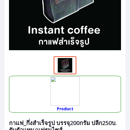
Product
กาแฟ_กึ่งสำเร็จรูป บรรจุ200กรัม ปลีก250บ.
รับตัวแทน/แฟรนไซส์