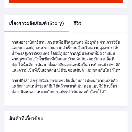
เรื่องราวผลิตภัณฑ์ (Story)
รีวิว
กาแฟอาราบิก้าอีสาน เกษตรเพื่อชีวิตสู่เกษตรเพื่อธุรกิจ ผ่านการวิจัย
และทดลองปลูกจนประสบคาวมสำเร็จบนเงื่อนไขความสูงจากระดับ
น้ำทะเลสูงกว่า500เมตร โดยมีภูมิอากาศภูมิประเทศที่มีความเย็น
จากภูเขาใหญ่วังน้ำเขียวที่เป็นแหล่งโซนอันดับ7ของโลก เมล็คที่
ปลูกได้นั้นมีการพัฒนาทั้งผลผลิตและเทคนิคในการคั่วจนมีรสชาติดี
และความเข้มที่เป็นเอกลักษณ์ ด้วยคอนเซ็ปต์ "เข้มผสมกับใครก็ได้"
กาเเฟกึ่งสำเร็จรูปชนิดผงพร้อมชงดื่มที่ผ่านการพัฒนาจากเมล็ดคั่ว
เเค่ตักกาแฟเทน้ำร้อนก็ดื่มได้แล้วรสชาติเข้ม หอมแบบมีมิติ เปรี้ยว
ปลายนิดหน่อย เหมาะกับการแปรรูป "เข้มผสมกับใครก็ได้"
สินค้าที่เกี่ยวข้อง