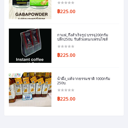
฿225.00
กาแฟ_กึ่งสำเร็จรูป บรรจุ200กรัม
ปลีก250บ. รับตัวแทน/แฟรนไซส์
฿225.00
น้ำผึ้ง_แท้จากธรรมชาติ 1000กรัม
250บ.
฿225.00