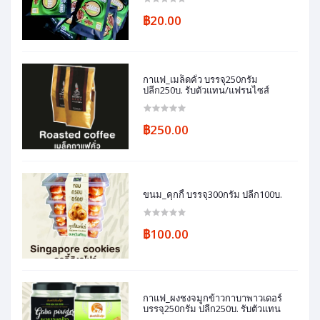
฿20.00
กาแฟ_เมล็ดคั่ว บรรจุ250กรัม
ปลีก250บ. รับตัวแทน/แฟรนไซส์
฿250.00
ขนม_คุกกี้ บรรจุ300กรัม ปลีก100บ.
฿100.00
กาแฟ_ผงชงจมูกข้าวกาบาพาวเดอร์
บรรจุ250กรัม ปลีก250บ. รับตัวแทน