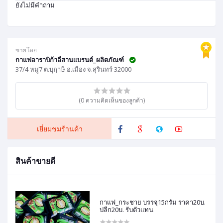
ยังไม่มีคำถาม
ขายโดย
กาแฟอาราบิก้าอีสานแบรนด์_ผลิตภัณฑ์
37/4 หมู่7 ต.บุฤาษี อ.เมือง จ.สุรินทร์ 32000
(0 ความคิดเห็นของลูกค้า)
เยี่ยมชมร้านค้า
สินค้าขายดี
กาแฟ_กระชาย บรรจุ15กรัม ราคา20บ.
ปลีก20บ. รับตัวแทน