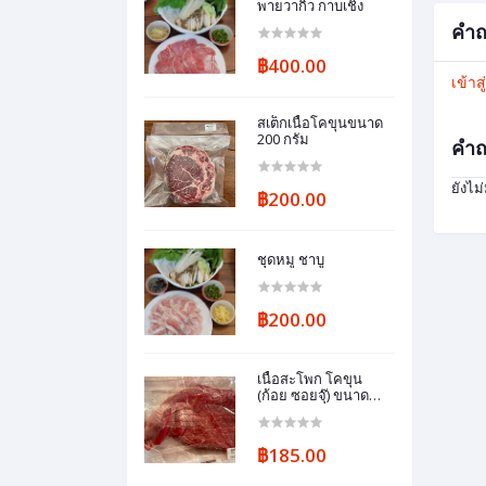
พายวากิว กาบเชิง
คำถ
฿400.00
เข้าส
สเต็กเนื้อโคขุนขนาด
200 กรัม
คำถ
ยังไม
฿200.00
ชุดหมู ชาบู
฿200.00
เนื้อสะโพก โคขุน
(ก้อย ซอยจุ๊) ขนาด
0.63 กก.
฿185.00