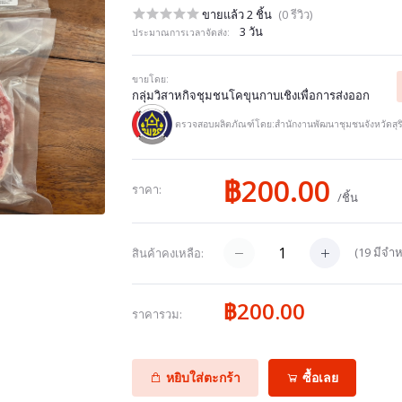
ขายแล้ว 2 ชิ้น
(0 รีวิว)
3 วัน
ประมาณการเวลาจัดส่ง:
ขายโดย:
กลุ่มวิสาหกิจชุมชนโคขุนกาบเชิงเพื่อการส่งออก
ตรวจสอบผลิตภัณฑ์โดย:สำนักงานพัฒนาชุมชนจังหวัดสุริ
฿200.00
ราคา:
/ชิ้น
(
19
มีจำห
สินค้าคงเหลือ:
฿200.00
ราคารวม:
หยิบใส่ตะกร้า
ซื้อเลย