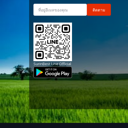
ติดตาม
SurinBest Line Official