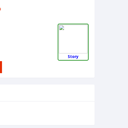
บ
Story