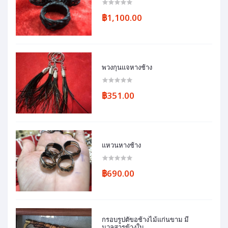
฿1,100.00
พวงกุนแจหางช้าง
฿351.00
แหวนหางช้าง
฿690.00
กรอบรูปตัขอช้างไม้แก่นขาม มี
มวลสารข้างใน