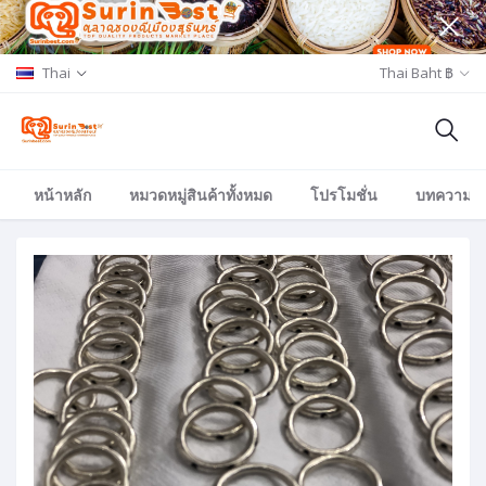
Thai
Thai Baht ฿
หน้าหลัก
หมวดหมู่สินค้าทั้งหมด
โปรโมชั่น
บทความ/อีเ