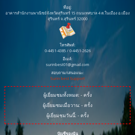
ที่อยู่:
อาคารสำนักงานพาณิชย์จังหวัดสุรินทร์ 15 ถนนเทศบาล 4 ต.ในเมือง อ.เมือง
สุรินทร์ จ.สุรินทร์ 32000
โทรศัพท์:
0-4451-4385 / 0-4451-2626
อีเมล์:
surinbest01@gmail.com
สอบถาม/เสนอแนะ:
Surin best Support
ผู้เยี่ยมชมทั้งหมด:
-
ครั้ง
ผู้เยี่ยมชมเมื่อวาน:
-
ครั้ง
ผู้เยี่ยมชมวันนี้:
-
ครั้ง
บัญชีของฉัน