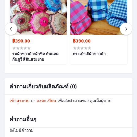
฿390.00
฿390.00
฿
ร่มผ้าขาวม้า/ผ้าขิด กันแดด
กระเป๋าเป้ผ้าขาวม้า
สร
กันยูวี สีสันสวยงาม
คำถามเกี่ยวกับผลิตภัณฑ์ (0)
เข้าสู่ระบบ
or
ลงทะเบียน
เพื่อส่งคำถามของคุณถึงผู้ขาย
คำถามอื่นๆ
ยังไม่มีคำถาม