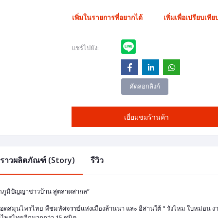
เพิ่มในรายการที่อยากได้
เพิ่มเพื่อเปรียบเทีย
แชร์ไปยัง:
คัดลอกลิงก์
เยี่ยมชมร้านค้า
องราวผลิตภัณฑ์ (Story)
รีวิว
กภูมิปัญญาชาวบ้าน สู่ตลาดสากล”
อดสมุนไพรไทย พืชมหัศจรรย์แห่งเมืองล้านนา และ อีสานใต้ " รังไหม ใบหม่อน งา
นไพรไทยอีกมากกว่า 15 ชนิด