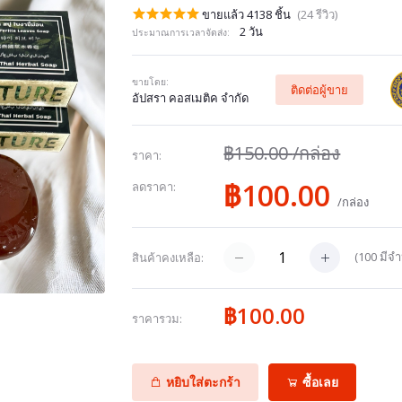
ขายแล้ว 4138 ชิ้น
(24 รีวิว)
2 วัน
ประมาณการเวลาจัดส่ง:
ขายโดย:
ติดต่อผู้ขาย
อัปสรา คอสเมติค จำกัด
฿150.00
/กล่อง
ราคา:
฿100.00
ลดราคา:
/กล่อง
(
100
มีจำ
สินค้าคงเหลือ:
฿100.00
ราคารวม:
หยิบใส่ตะกร้า
ซื้อเลย