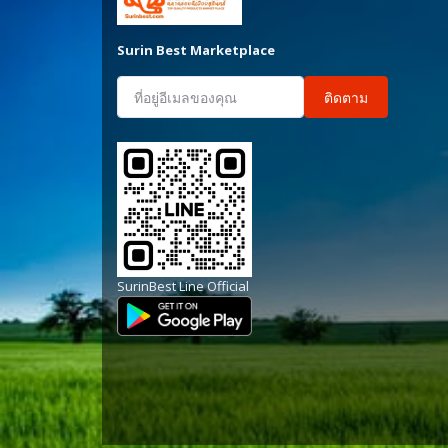
Surin Best Marketplace
ติดตาม
SurinBest Line Official