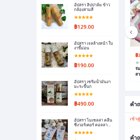
อัปสรา ลิปปาล์ม ข้าว
กล้องสามสี
฿129.00
อัปสรา เจลล้างหน้า ใบ
งาขี้ม่อน
฿190.00
฿
฿190.00
่อน
อัปสรา เจลล้างหน้า ใบงาขี้ม่อน
ร่
สว
อัปสรา เซรั่มน้ำมันงา
มะระขี้นก
฿490.00
คำถ
เข้าส
อัปสรา ไมเซลล่า คลีน
ซิ่งวอร์เตอร์ คอลลา
เจน
คำถ