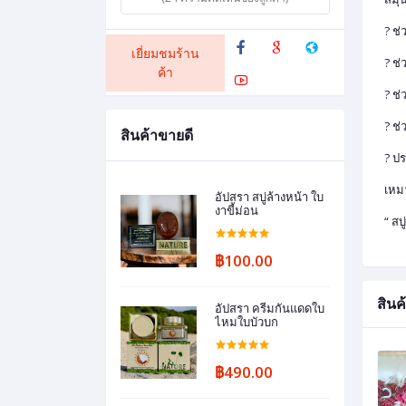
? ช่
เยี่ยมชมร้าน
? ช่ว
ค้า
? ช่
? ช่
สินค้าขายดี
? ป
เหม
อัปสรา สบู่ล้างหน้า ใบ
งาขี้ม่อน
“ สบ
฿100.00
สินค้
อัปสรา ครีมกันแดดใบ
ไหมใบบัวบก
฿490.00