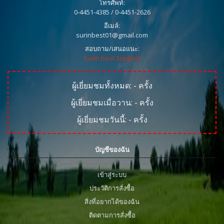
โทรศัพท์:
0-4451-4385 / 0-4451-2626
อีเมล์:
surinbest01@gmail.com
สอบถาม/เสนอแนะ:
Surin best Support
ผู้เยี่ยมชมทั้งหมด:
-
ครั้ง
ผู้เยี่ยมชมเมื่อวาน:
-
ครั้ง
ผู้เยี่ยมชมวันนี้:
-
ครั้ง
บัญชีของฉัน
เข้าสู่ระบบ
ประวัติการสั่งซื้อ
สิ่งที่อยากได้ของฉัน
ติดตามการสั่งซื้อ