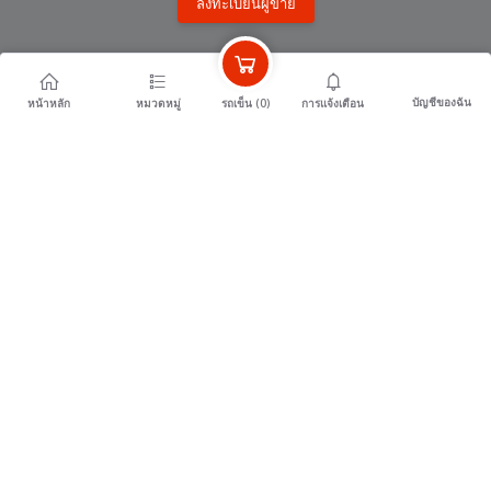
ลงทะเบียนผู้ขาย
หน่วยงานพันธมิตร
บัญชีของฉัน
รถเข็น (
0
)
หน้าหลัก
หมวดหมู่
การแจ้งเตือน
surintour.com สำนักงานการท่องเที่ยวและกีฬาจังหวัดสุรินทร์
jobsurin.com สำนักงานแรงงานจังหวัด สุรินทร์