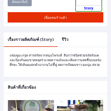
คัดลอกลิงก์
Story
เยี่ยมชมร้านค้า
เรื่องราวผลิตภัณฑ์ (Story)
รีวิว
แชมพูมะกรูด สารสกัดจากสมุนไพรแท้ สิบกว่าชนิดช่วยขจัดรังแค
และป้องกันผมขาดหลุดร่วง ลดความมันและเพิ่มความสดชื่นบนหนัง
ศีรษะ ให้เส้นผมดกดำเงางามไม่ชี้ฟู ลดการเกิดผมขาว ผมนุ่ม สลวย
สินค้าที่เกี่ยวข้อง