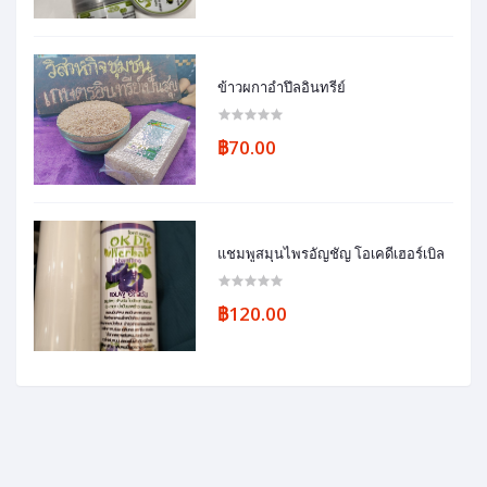
ข้าวผกาอำปึลอินทรีย์
฿70.00
แชมพูสมุนไพรอัญชัญ โอเคดีเฮอร์เบิล
฿120.00