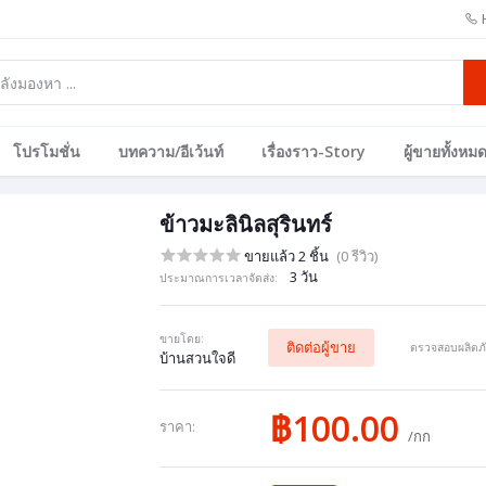
โปรโมชั่น
บทความ/อีเว้นท์
เรื่องราว-Story
ผู้ขายทั้งหม
ข้าวมะลินิลสุรินทร์
ขายแล้ว 2 ชิ้น
(0 รีวิว)
3 วัน
ประมาณการเวลาจัดส่ง:
ขายโดย:
ติดต่อผู้ขาย
ตรวจสอบผลิตภัณ
บ้านสวนใจดี
฿100.00
ราคา:
/กก