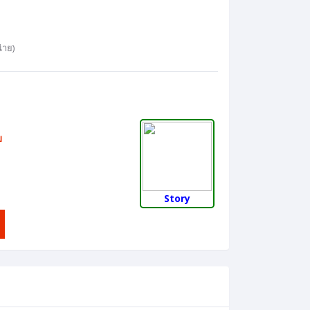
่าย)
บ
Story