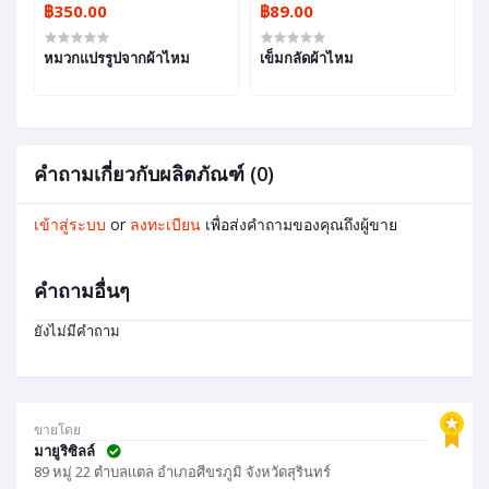
฿350.00
฿89.00
฿
หมวกแปรรูปจากผ้าไหม
เข็มกลัดผ้าไหม
ร่
ขน
คำถามเกี่ยวกับผลิตภัณฑ์ (0)
เข้าสู่ระบบ
or
ลงทะเบียน
เพื่อส่งคำถามของคุณถึงผู้ขาย
คำถามอื่นๆ
ยังไม่มีคำถาม
ขายโดย
มายูริซิลล์
89 หมู่ 22 ตำบลเเตล อำเภอศีขรภูมิ จังหวัดสุรินทร์