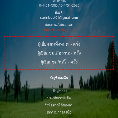
โทรศัพท์:
0-4451-4385 / 0-4451-2626
อีเมล์:
surinbest01@gmail.com
สอบถาม/เสนอแนะ:
Surin best Support
ผู้เยี่ยมชมทั้งหมด:
-
ครั้ง
ผู้เยี่ยมชมเมื่อวาน:
-
ครั้ง
ผู้เยี่ยมชมวันนี้:
-
ครั้ง
บัญชีของฉัน
เข้าสู่ระบบ
ประวัติการสั่งซื้อ
สิ่งที่อยากได้ของฉัน
ติดตามการสั่งซื้อ