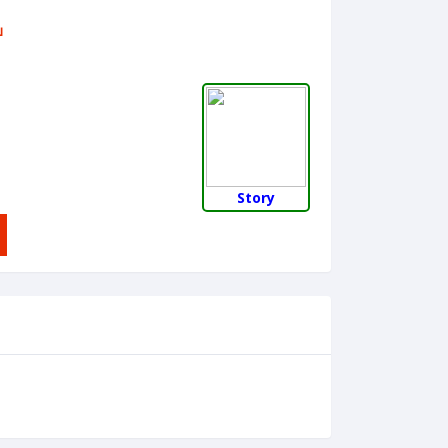
บ
Story