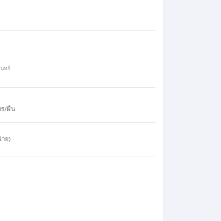
นทร์
ร/ผืน
่าย)