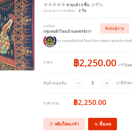
ขายแล้ว 0 ชิ้น
(0 รีวิว)
2 วัน
ประมาณการเวลาจัดส่ง:
ขายโดย:
ติดต่อผู้ขาย
กลุ่มทอผ้าไหมบ้านเพชรจังวา
ตรวจสอบผลิตภัณฑ์โดย:สำนักงานพัฒนาชุมชนจังหวัดสุริ
฿2,250.00
ราคา:
/1*2เมต
(
1
มีจำหน
สินค้าคงเหลือ:
฿2,250.00
ราคารวม:
หยิบใส่ตะกร้า
ซื้อเลย