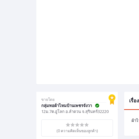
ขายโดย
เรื่
กลุ่มทอผ้าไหมบ้านเพชรจังวา
12ม.7ต.อู่โลก อ.ลำดวน จ.สุรินทร์32220
ผ้า
(0 ความคิดเห็นของลูกค้า)