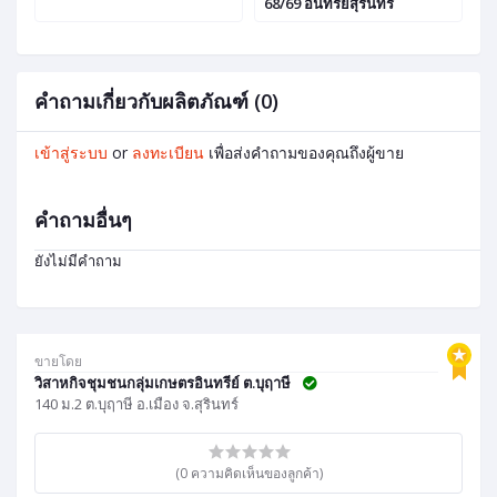
68/69 อินทรีย์สุรินทร์
ปี
คำถามเกี่ยวกับผลิตภัณฑ์ (0)
เข้าสู่ระบบ
or
ลงทะเบียน
เพื่อส่งคำถามของคุณถึงผู้ขาย
คำถามอื่นๆ
ยังไม่มีคำถาม
ขายโดย
วิสาหกิจชุมชนกลุ่มเกษตรอินทรีย์ ต.บุฤาษี
140 ม.2 ต.บุฤาษี อ.เมือง จ.สุรินทร์
(0 ความคิดเห็นของลูกค้า)