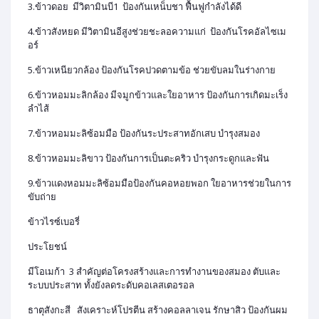
3.ข้าวดอย มีวิตามินบี1 ป้องกันเหน็บชา ฟื้นฟูกำลังได้ดี
4.ข้าวสังหยด มีวิตามินอีสูงช่วยชะลอความแก่ ป้องกันโรคอัลไซเม
อร์
5.ข้าวเหนียวกล้อง ป้องกันโรคปวดตามข้อ ช่วยขับลมในร่างกาย
6.ข้าวหอมมะลิกล้อง มีจมูกข้าวและใยอาหาร ป้องกันการเกิดมะเร็ง
ลำไส้
7.ข้าวหอมมะลิซ้อมมือ ป้องกันระประสาทอักเสบ บำรุงสมอง
8.ข้าวหอมมะลิขาว ป้องกันการเป็นตะคริว บำรุงกระดูกและฟัน
9.ข้าวแดงหอมมะลิซ้อมมือป้องกันคอหอยพอก ใยอาหารช่วยในการ
ขับถ่าย
ข้าวไรซ์เบอรี่
ประโยชน์
มีโอเมก้า 3 สำคัญต่อโครงสร้างและการทำงานของสมอง ตับและ
ระบบประสาท ทั้งยังลดระดับคอเลสเตอรอล
ธาตุสังกะสี สังเคราะห์โปรตีน สร้างคอลลาเจน รักษาสิว ป้องกันผม