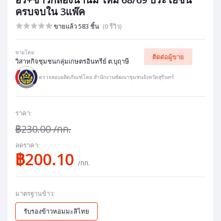
ครบจบใน 3แพ๊ค
ขายแล้ว 583 ชิ้น
(0 รีวิว)
ขายโดย:
ติดต่อผู้ขาย
วิสาหกิจชุมชนกลุ่มเกษตรอินทรีย์ ต.บุฤาษี
ตรวจสอบผลิตภัณฑ์โดย:สำนักงานพัฒนาชุมชนจังหวัดสุรินทร์
ราคา:
฿230.00
/กก.
ลดราคา:
฿200.10
/กก.
มาตรฐานข้าว:
รับรองข้าวหอมมะลิไทย