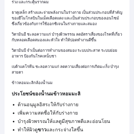
ร่วง และกระตุ้นรากผม
ธาตุเหล็ก สร้างและจ่ายพลังงานในร่างกาย เป็นส่วนประกอบที่สำคัญ
ของฮีโมโกลบินในเม็ดเลือดแดง และเป็นส่วนประกอบของเอนไซม์
ซึ่งเกี่ยวข้องกับการใช้ออกซิเจนในร่างกายและสมอง
วิตามินอี ชะลอความแก่ บำรุงผิวพรรณ ลดอัตราเสี่ยงของโรคที่เกี่ยว
กับหลอดเลือดสมองและหัวใจ ทำให้ปอดทำงานดีขึ้น
วิตามินบี จำเป็นต่อการทำงานของสมอง ระบบประสาท ระบบย่อย
อาหาร ป้องกันโรคเหน็บชา
เบต้าแคโรทีน ชะลอความแก่ ลดความเสี่ยงต่อการเกิดมะเร็ง บำรุง
สายตา
ข้าวหอมมะลิกล้องน้ำนม
ประโยชน์
ของ
น้ำนมข้าวหอมมะลิ
ต้านอนุมูลอิสระให้กับร่างกาย
เพิ่มความสดชื่อให้กับร่างกาย
บำรุงผิวพรรณให้แลดูมีสุขภาพดีและอ่อนโยน
ทำให้ผิวดู
ขาว
และกระจ่างใสขึ้น