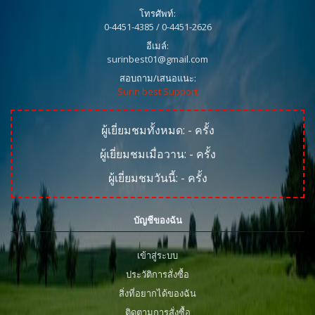
โทรศัพท์:
0-4451-4385 / 0-4451-2626
อีเมล์:
surinbest01@gmail.com
สอบถาม/เสนอแนะ:
Surin best Support
ผู้เยี่ยมชมทั้งหมด:
-
ครั้ง
ผู้เยี่ยมชมเมื่อวาน:
-
ครั้ง
ผู้เยี่ยมชมวันนี้:
-
ครั้ง
บัญชีของฉัน
เข้าสู่ระบบ
ประวัติการสั่งซื้อ
สิ่งที่อยากได้ของฉัน
ติดตามการสั่งซื้อ