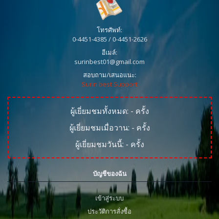
โทรศัพท์:
0-4451-4385 / 0-4451-2626
อีเมล์:
surinbest01@gmail.com
สอบถาม/เสนอแนะ:
Surin best Support
ผู้เยี่ยมชมทั้งหมด:
-
ครั้ง
ผู้เยี่ยมชมเมื่อวาน:
-
ครั้ง
ผู้เยี่ยมชมวันนี้:
-
ครั้ง
บัญชีของฉัน
เข้าสู่ระบบ
ประวัติการสั่งซื้อ