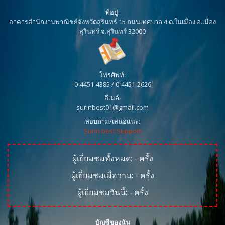
ที่อยู่:
อาคารสำนักงานพาณิชย์จังหวัดสุรินทร์ 15 ถนนเทศบาล 4 ต.ในเมือง อ.เมือง
สุรินทร์ จ.สุรินทร์ 32000
โทรศัพท์:
0-4451-4385 / 0-4451-2626
อีเมล์:
surinbest01@gmail.com
สอบถาม/เสนอแนะ:
Surin best Support
ผู้เยี่ยมชมทั้งหมด:
-
ครั้ง
ผู้เยี่ยมชมเมื่อวาน:
-
ครั้ง
ผู้เยี่ยมชมวันนี้:
-
ครั้ง
บัญชีของฉัน