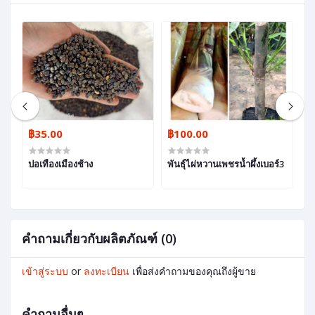
฿35.00
฿100.00
฿
ปอเทืองเมืองช้าง
พันธุ์ไผ่หวานเพชรน้ำผึ้งเบอร์3
กล
คำถามเกี่ยวกับผลิตภัณฑ์ (0)
เข้าสู่ระบบ
or
ลงทะเบียน
เพื่อส่งคำถามของคุณถึงผู้ขาย
คำถามอื่นๆ