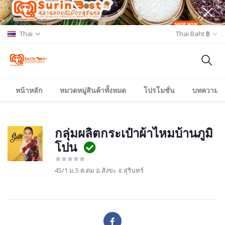
Thai
Thai Baht ฿
หน้าหลัก
หมวดหมู่สินค้าทั้งหมด
โปรโมชั่น
บทความ/อีเ
กลุ่มผลิตกระเป๋าผ้าไหมบ้านภูมิ
โปน
45/1 ม.5 ต.ดม อ.สังขะ จ.สุรินทร์