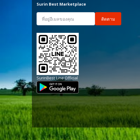
Surin Best Marketplace
ติดตาม
SurinBest Line Official