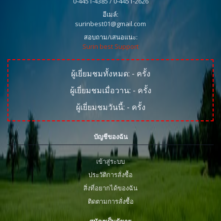
0-4451-4385 / 0-4451-2626
อีเมล์:
surinbest01@gmail.com
สอบถาม/เสนอแนะ:
Surin best Support
ผู้เยี่ยมชมทั้งหมด:
-
ครั้ง
ผู้เยี่ยมชมเมื่อวาน:
-
ครั้ง
ผู้เยี่ยมชมวันนี้:
-
ครั้ง
บัญชีของฉัน
เข้าสู่ระบบ
ประวัติการสั่งซื้อ
สิ่งที่อยากได้ของฉัน
ติดตามการสั่งซื้อ