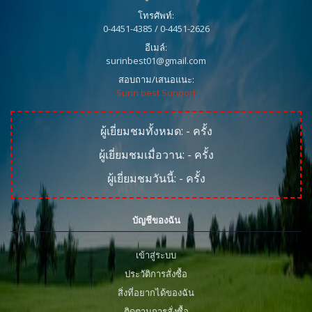
โทรศัพท์:
0-4451-4385 / 0-4451-2626
อีเมล์:
surinbest01@gmail.com
สอบถาม/เสนอแนะ:
Surin best Support
ผู้เยี่ยมชมทั้งหมด:
-
ครั้ง
ผู้เยี่ยมชมเมื่อวาน:
-
ครั้ง
ผู้เยี่ยมชมวันนี้:
-
ครั้ง
บัญชีของฉัน
เข้าสู่ระบบ
ประวัติการสั่งซื้อ
สิ่งที่อยากได้ของฉัน
ติดตามการสั่งซื้อ