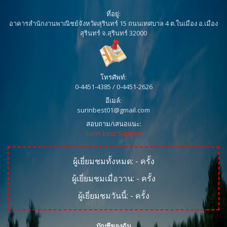
ที่อยู่:
อาคารสำนักงานพาณิชย์จังหวัดสุรินทร์ 15 ถนนเทศบาล 4 ต.ในเมือง อ.เมือง
สุรินทร์ จ.สุรินทร์ 32000
โทรศัพท์:
0-4451-4385 / 0-4451-2626
อีเมล์:
surinbest01@gmail.com
สอบถาม/เสนอแนะ:
Surin best Support
ผู้เยี่ยมชมทั้งหมด:
-
ครั้ง
ผู้เยี่ยมชมเมื่อวาน:
-
ครั้ง
ผู้เยี่ยมชมวันนี้:
-
ครั้ง
บัญชีของฉัน