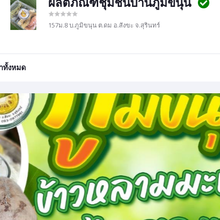
ผลิตภัณฑ์ชุมชนบ้านภูมิขนุน
157ม.8 บ.ภูมิขนุน ต.ดม อ.สังขะ จ.สุรินทร์
้าทั้งหมด