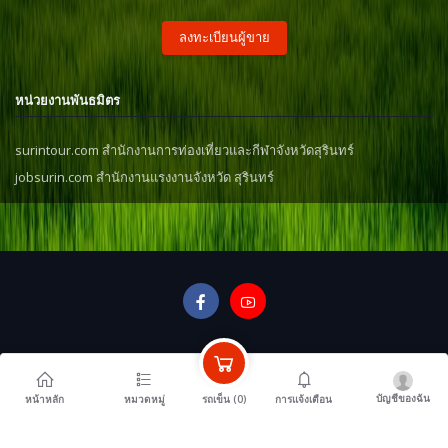
ลงทะเบียนผู้ขาย
หน่วยงานพันธมิตร
surintour.com สำนักงานการท่องเที่ยวและกีฬาจังหวัดสุรินทร์
jobsurin.com สำนักงานแรงงานจังหวัด สุรินทร์
บัญชีของฉัน
รถเข็น (
0
)
หน้าหลัก
หมวดหมู่
การแจ้งเตือน