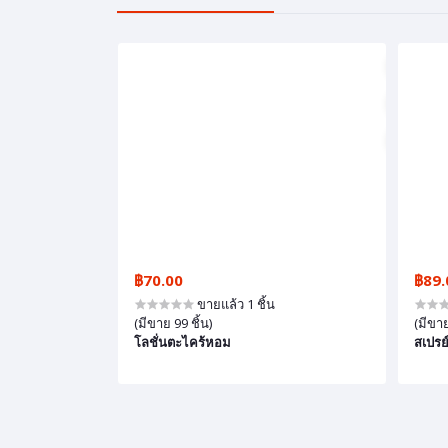
฿70.00
฿89.
ขายแล้ว 1 ชิ้น
(มีขาย 99 ชิ้น)
(มีขาย
โลชั่นตะไคร้หอม
สเปรย